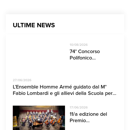
ULTIME NEWS
10/08/2026
74° Concorso
Polifonico
Internazionale
“Guido d’Arezzo” |
18- 23 agosto 2026
27/06/2026
L’Ensemble Homme Armé guidato dal M°
Fabio Lombardi e gli allievi della Scuola per
Direttori di Coro nel concerto da Monteverdi
ad oggi
17/06/2026
11/a edizione del
Premio
Internazionale