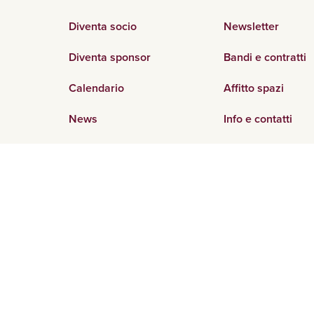
Diventa socio
Newsletter
Diventa sponsor
Bandi e contratti
Calendario
Affitto spazi
News
Info e contatti
Area stampa
Lavora con noi
diritti riservati.
Privacy policy
Cookie policy
Dichiarazione di ac