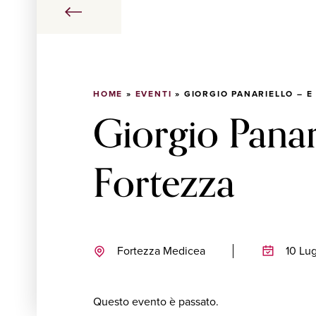
HOME
»
EVENTI
»
GIORGIO PANARIELLO – E
Giorgio Panari
Fortezza
Fortezza Medicea
10 Lu
Questo evento è passato.