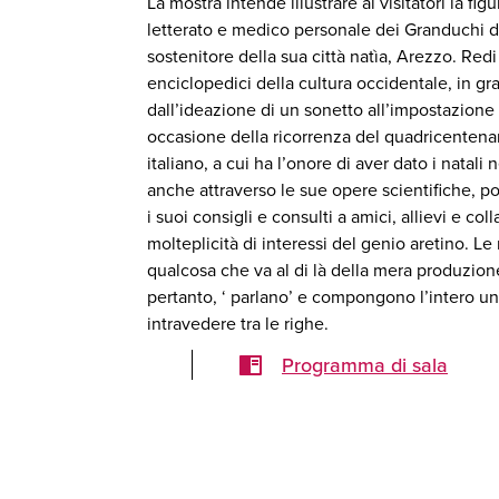
La mostra intende illustrare ai visitatori la f
letterato e medico personale dei Granduchi d
sostenitore della sua città natìa, Arezzo. Re
enciclopedici della cultura occidentale, in g
dall’ideazione di un sonetto all’impostazione 
occasione della ricorrenza del quadricentenari
italiano, a cui ha l’onore di aver dato i natali
anche attraverso le sue opere scientifiche, p
i suoi consigli e consulti a amici, allievi e co
molteplicità di interessi del genio aretino.
qualcosa che va al di là della mera produzione
pertanto, ‘ parlano’ e compongono l’intero un
intravedere tra le righe.
Programma di sala