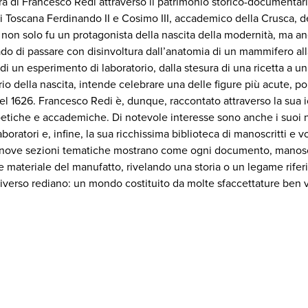
igura di Francesco Redi attraverso il patrimonio storico-documentari
i Toscana Ferdinando II e Cosimo III, accademico della Crusca, 
di non solo fu un protagonista della nascita della modernità, ma 
rado di passare con disinvoltura dall’anatomia di un mammifero all
di un esperimento di laboratorio, dalla stesura di una ricetta a un
o della nascita, intende celebrare una delle figure più acute, pol
 nel 1626. Francesco Redi è, dunque, raccontato attraverso la sua ic
oetiche e accademiche. Di notevole interesse sono anche i suoi nu
llaboratori e, infine, la sua ricchissima biblioteca di manoscritti 
 Le nove sezioni tematiche mostrano come ogni documento, manosc
 materiale del manufatto, rivelando una storia o un legame riferib
iverso rediano: un mondo costituito da molte sfaccettature ben vi