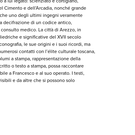
o a lui legato: scienziato e cortigiano,
del Cimento e dell’Arcadia, nonché grande
anche uno degli ultimi ingegni veramente
a decifrazione di un codice antico,
 consulto medico. La città di Arezzo, in
iedriche e significative del XVII secolo
onografia, le sue origini e i suoi ricordi, ma
merosi contatti con l’élite culturale toscana,
e volumi a stampa, rappresentazione della
ritto o testo a stampa, possa raccontare
ile a Francesco e al suo operato. I testi,
sibili e da altre che si possono solo