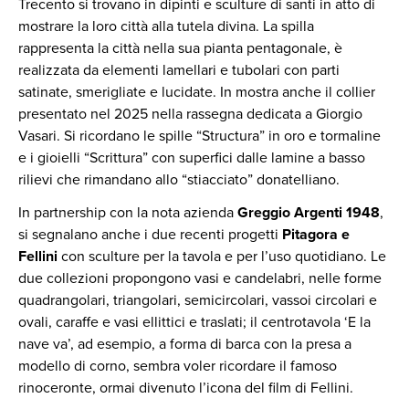
Trecento si trovano in dipinti e sculture di santi in atto di
mostrare la loro città alla tutela divina. La spilla
rappresenta la città nella sua pianta pentagonale, è
realizzata da elementi lamellari e tubolari con parti
satinate, smerigliate e lucidate. In mostra anche il collier
presentato nel 2025 nella rassegna dedicata a Giorgio
Vasari. Si ricordano le spille “Structura” in oro e tormaline
e i gioielli “Scrittura” con superfici dalle lamine a basso
rilievi che rimandano allo “stiacciato” donatelliano.
In partnership con la nota azienda
Greggio Argenti 1948
,
si segnalano anche i due recenti progetti
Pitagora e
Fellini
con sculture per la tavola e per l’uso quotidiano. Le
due collezioni propongono vasi e candelabri, nelle forme
quadrangolari, triangolari, semicircolari, vassoi circolari e
ovali, caraffe e vasi ellittici e traslati; il centrotavola ‘E la
nave va’, ad esempio, a forma di barca con la presa a
modello di corno, sembra voler ricordare il famoso
rinoceronte, ormai divenuto l’icona del film di Fellini.