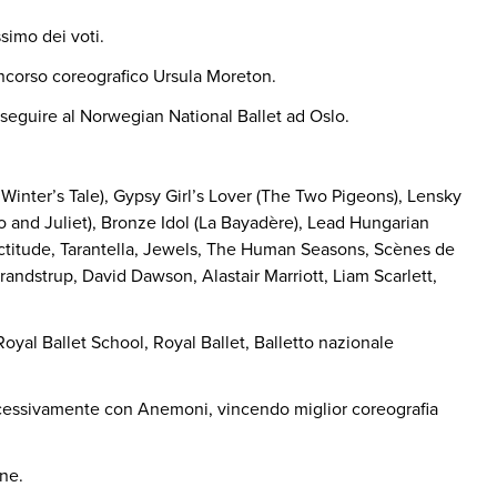
simo dei voti.
concorso coreografico Ursula Moreton.
roseguire al Norwegian National Ballet ad Oslo.
 Winter’s Tale), Gypsy Girl’s Lover (The Two Pigeons), Lensky
o and Juliet), Bronze Idol (La Bayadère), Lead Hungarian
xactitude, Tarantella, Jewels, The Human Seasons, Scènes de
andstrup, David Dawson, Alastair Marriott, Liam Scarlett,
oyal Ballet School, Royal Ballet, Balletto nazionale
ccessivamente con Anemoni, vincendo miglior coreografia
one.