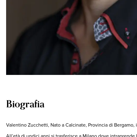
Biografia
Valentino Zucchetti, Nato a Calcinate, Provincia di Bergamo, in
All’età di undici anni si trasferisce a Milano dove intraprende 