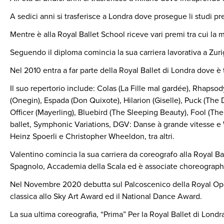
A sedici anni si trasferisce a Londra dove prosegue li studi p
Mentre è alla Royal Ballet School riceve vari premi tra cui la
Seguendo il diploma comincia la sua carriera lavorativa a Zuri
Nel 2010 entra a far parte della Royal Ballet di Londra dove è 
Il suo repertorio include: Colas (La Fille mal gardée), Rhapso
(Onegin), Espada (Don Quixote), Hilarion (Giselle), Puck (Th
Officer (Mayerling), Bluebird (The Sleeping Beauty), Fool (Th
ballet, Symphonic Variations, DGV: Danse à grande vitesse e W
Heinz Spoerli e Christopher Wheeldon, tra altri.
Valentino comincia la sua carriera da coreografo alla Royal Ba
Spagnolo, Accademia della Scala ed è associate choreographe
Nel Novembre 2020 debutta sul Palcoscenico della Royal Ope
classica allo Sky Art Award ed il National Dance Award.
La sua ultima coreografia, “Prima” Per la Royal Ballet di Lon