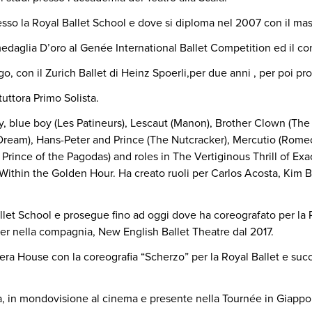
resso la Royal Ballet School e dove si diploma nel 2007 con il mas
 medaglia D’oro al Genée International Ballet Competition ed il 
go, con il Zurich Ballet di Heinz Spoerli,per due anni , per poi p
tuttora Primo Solista.
dy, blue boy (Les Patineurs), Lescaut (Manon), Brother Clown (The
e Dream), Hans-Peter and Prince (The Nutcracker), Mercutio (Rome
e Prince of the Pagodas) and roles in The Vertiginous Thrill of E
ithin the Golden Hour. Ha creato ruoli per Carlos Acosta, Kim Br
llet School e prosegue fino ad oggi dove ha coreografato per la R
r nella compagnia, New English Ballet Theatre dal 2017.
ra House con la coreografia “Scherzo” per la Royal Ballet e su
dra, in mondovisione al cinema e presente nella Tournée in Giapp