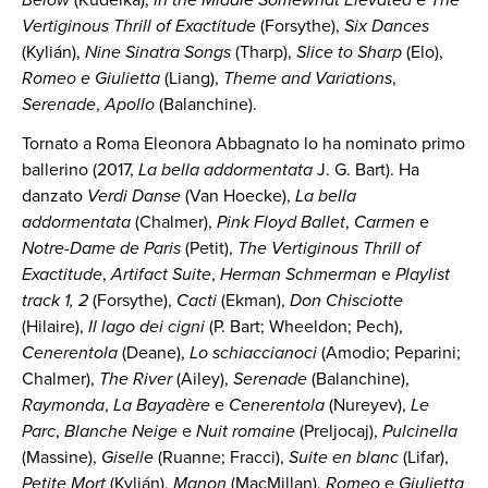
Vertiginous Thrill of Exactitude
(Forsythe),
Six Dances
(Kylián),
Nine Sinatra Songs
(Tharp),
Slice to Sharp
(Elo),
Romeo e Giulietta
(Liang),
Theme and Variations
,
Serenade
,
Apollo
(Balanchine).
Tornato a Roma Eleonora Abbagnato lo ha nominato primo
ballerino (2017,
La bella addormentata
J. G. Bart). Ha
danzato
Verdi Danse
(Van Hoecke),
La bella
addormentata
(Chalmer),
Pink Floyd Ballet
,
Carmen
e
Notre-Dame de Paris
(Petit),
The Vertiginous Thrill of
Exactitude
,
Artifact Suite
,
Herman Schmerman
e
Playlist
track 1, 2
(Forsythe),
Cacti
(Ekman),
Don Chisciotte
(Hilaire),
Il lago dei cigni
(P. Bart; Wheeldon; Pech),
Cenerentola
(Deane),
Lo schiaccianoci
(Amodio; Peparini;
Chalmer),
The River
(Ailey),
Serenade
(Balanchine),
Raymonda
,
La Bayadère
e
Cenerentola
(Nureyev),
Le
Parc
,
Blanche Neige
e
Nuit romaine
(Preljocaj),
Pulcinella
(Massine),
Giselle
(Ruanne; Fracci),
Suite en blanc
(Lifar),
Petite Mort
(Kylián),
Manon
(MacMillan),
Romeo e Giulietta