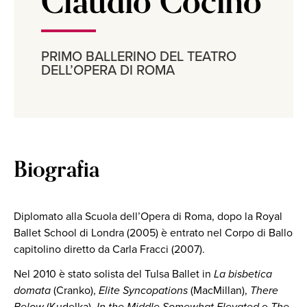
Claudio Cocino
PRIMO BALLERINO DEL TEATRO
DELL’OPERA DI ROMA
Biografia
Diplomato alla Scuola dell’Opera di Roma, dopo la Royal
Ballet School di Londra (2005) è entrato nel Corpo di Ballo
capitolino diretto da Carla Fracci (2007).
Nel 2010 è stato solista del Tulsa Ballet in
La bisbetica
domata
(Cranko),
Elite Syncopations
(MacMillan),
There
Below
(Kudelka),
In the Middle Somewhat Elevated
e
The